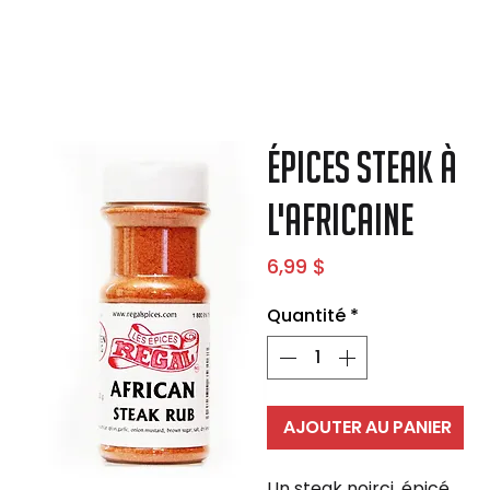
Épices steak à
l'Africaine
Prix
6,99 $
Quantité
*
AJOUTER AU PANIER
Un steak noirci, épicé